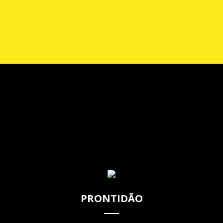
A Rupestre assume o compromisso de entregar materiais
com durabilidade, resistentes à luz do Sol e ao tempo.
CONHEÇA MAIS
PRONTIDÃO