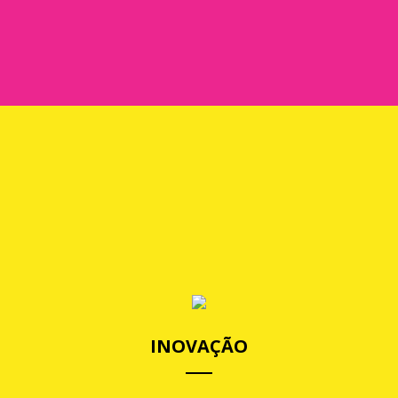
A Rupestre investe continuamente na qualidade de seus
materiais, com o intuito de satisfazer completamente o
cliente.
CONHEÇA MAIS
INOVAÇÃO