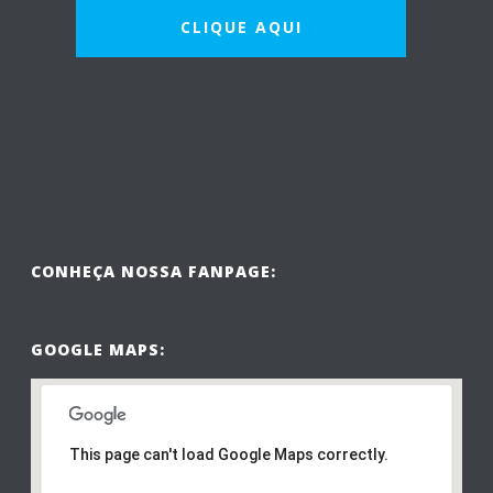
CLIQUE AQUI
Nossa equipe está pronta para atender você com agilidade.
Entre em contato conosco para se informar sobre prazos e
orçamentos.
CONHEÇA NOSSA FANPAGE:
GOOGLE MAPS:
ENTRE EM CONTATO
This page can't load Google Maps correctly.