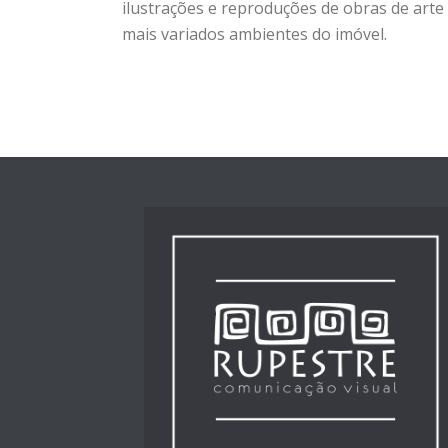
ilustrações e reproduções de obras de arte
mais variados ambientes do imóvel.