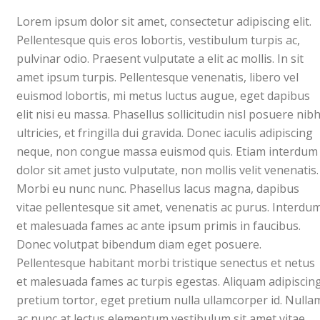
Lorem ipsum dolor sit amet, consectetur adipiscing elit.
Pellentesque quis eros lobortis, vestibulum turpis ac,
pulvinar odio. Praesent vulputate a elit ac mollis. In sit
amet ipsum turpis. Pellentesque venenatis, libero vel
euismod lobortis, mi metus luctus augue, eget dapibus
elit nisi eu massa. Phasellus sollicitudin nisl posuere nib
ultricies, et fringilla dui gravida. Donec iaculis adipiscing
neque, non congue massa euismod quis. Etiam interdum
dolor sit amet justo vulputate, non mollis velit venenatis.
Morbi eu nunc nunc. Phasellus lacus magna, dapibus
vitae pellentesque sit amet, venenatis ac purus. Interdu
et malesuada fames ac ante ipsum primis in faucibus.
Donec volutpat bibendum diam eget posuere.
Pellentesque habitant morbi tristique senectus et netus
et malesuada fames ac turpis egestas. Aliquam adipiscin
pretium tortor, eget pretium nulla ullamcorper id. Nulla
ac nunc at lectus elementum vestibulum sit amet vitae