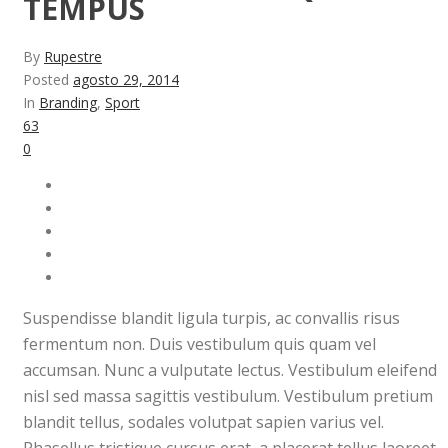
TEMPUS
By
Rupestre
Posted
agosto 29, 2014
In
Branding
,
Sport
63
0
Suspendisse blandit ligula turpis, ac convallis risus
fermentum non. Duis vestibulum quis quam vel
accumsan. Nunc a vulputate lectus. Vestibulum eleifend
nisl sed massa sagittis vestibulum. Vestibulum pretium
blandit tellus, sodales volutpat sapien varius vel.
Phasellus tristique cursus erat, a placerat tellus laoreet