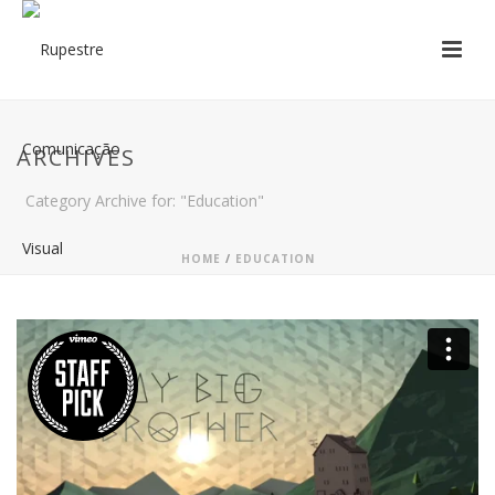
ARCHIVES
Category Archive for: "Education"
HOME
/
EDUCATION